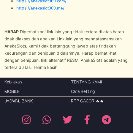
https://
/
anekaslot969.com
https://
/
anekaslot969.me
HARAP
Diperhatikan! link lain yang tidak tertera di atas harap
tidak diakses dan abaikan Link lain yang mengatasnamakan
AnekaSlots, kami tidak bertanggung jawab atas tindakan
kecurangan dan penipuan didalamnya. Harap berhati-hati
dengan penipuan. link alternatif RESMI AnekaSlots adalah yang
tertera diatas. Terima kasih
Kebijakan
TENTANG KAMI
MOBILE
Cara Betting
JADWAL BANK
RTP GACOR 🔥🔥