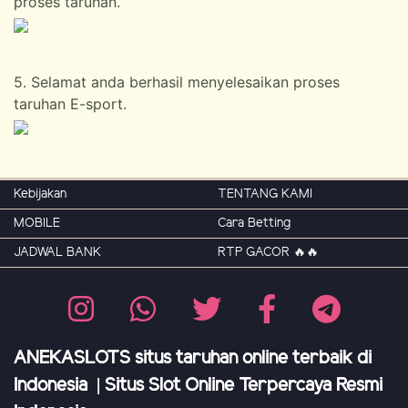
proses taruhan.
5. Selamat anda berhasil menyelesaikan proses
taruhan E-sport.
Kebijakan
TENTANG KAMI
MOBILE
Cara Betting
JADWAL BANK
RTP GACOR 🔥🔥
ANEKASLOTS situs taruhan online terbaik di
Indonesia | Situs Slot Online Terpercaya Resmi