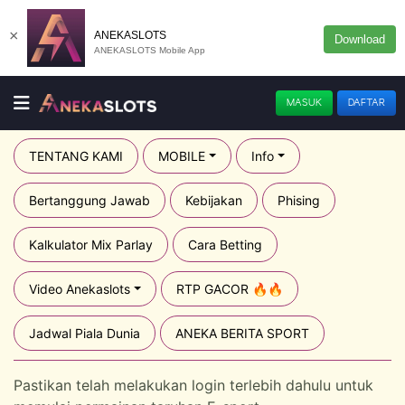
×
ANEKASLOTS
Download
ANEKASLOTS Mobile App
MASUK
DAFTAR
TENTANG KAMI
MOBILE
Info
Bertanggung Jawab
Kebijakan
Phising
Kalkulator Mix Parlay
Cara Betting
Video Anekaslots
RTP GACOR 🔥🔥
Jadwal Piala Dunia
ANEKA BERITA SPORT
Pastikan telah melakukan login terlebih dahulu untuk