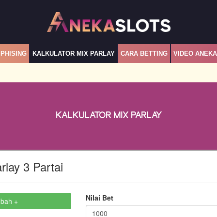
PHISING
KALKULATOR MIX PARLAY
CARA BETTING
VIDEO ANEK
KALKULATOR MIX PARLAY