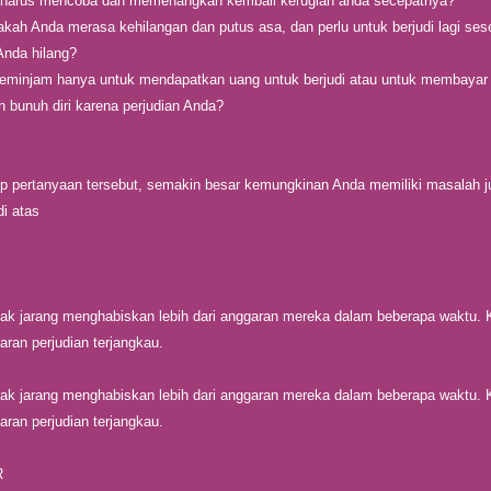
a harus mencoba dan memenangkan kembali kerugian anda secepatnya?
akah Anda merasa kehilangan dan putus asa, dan perlu untuk berjudi lagi se
Anda hilang?
eminjam hanya untuk mendapatkan uang untuk berjudi atau untuk membayar 
 bunuh diri karena perjudian Anda?
 pertanyaan tersebut, semakin besar kemungkinan Anda memiliki masalah ju
di atas
tidak jarang menghabiskan lebih dari anggaran mereka dalam beberapa wakt
ran perjudian terjangkau.
tidak jarang menghabiskan lebih dari anggaran mereka dalam beberapa wakt
ran perjudian terjangkau.
R