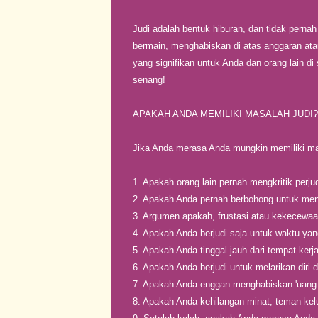
Judi adalah bentuk hiburan, dan tidak per
bermain, menghabiskan di atas anggaran ata
yang signifikan untuk Anda dan orang lain d
senang!
APAKAH ANDA MEMILIKI MASALAH JUDI?
Jika Anda merasa Anda mungkin memiliki mas
1. Apakah orang lain pernah mengkritik perj
2. Apakah Anda pernah berbohong untuk menu
3. Argumen apakah, frustasi atau kekecewaa
4. Apakah Anda berjudi saja untuk waktu ya
5. Apakah Anda tinggal jauh dari tempat kerja
6. Apakah Anda berjudi untuk melarikan diri
7. Apakah Anda enggan menghabiskan 'uang ju
8. Apakah Anda kehilangan minat, teman kelu