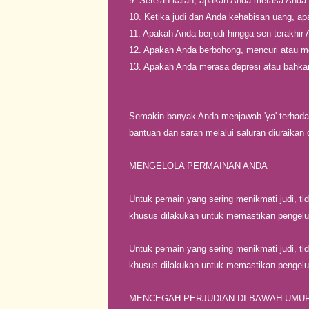
9. Setelah kalah, apakah Anda merasa And
10. Ketika judi dan Anda kehabisan uang, ap
11. Apakah Anda berjudi hingga sen terakhir 
12. Apakah Anda berbohong, mencuri atau m
13. Apakah Anda merasa depresi atau bahkan
Semakin banyak Anda menjawab 'ya' terhadap
bantuan dan saran melalui saluran diuraikan 
MENGELOLA PERMAINAN ANDA
Untuk pemain yang sering menikmati judi, 
khusus dilakukan untuk memastikan pengelua
Untuk pemain yang sering menikmati judi, 
khusus dilakukan untuk memastikan pengelua
MENCEGAH PERJUDIAN DI BAWAH UMU