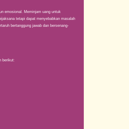
pun emosional. Meminjam uang untuk
 bijaksana tetapi dapat menyebabkan masalah
ertaruh bertanggung jawab dan bersenang-
 berikut: