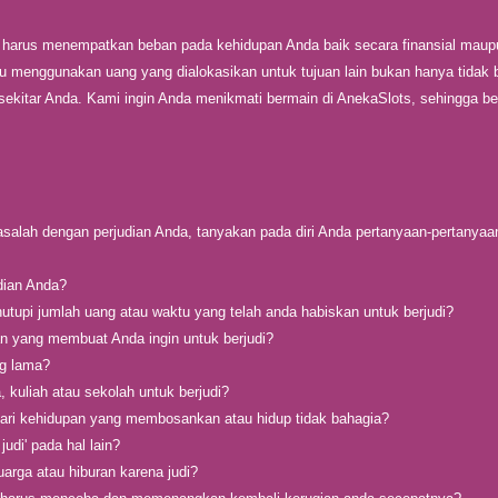
nah harus menempatkan beban pada kehidupan Anda baik secara finansial mau
u menggunakan uang yang dialokasikan untuk tujuan lain bukan hanya tidak
i sekitar Anda. Kami ingin Anda menikmati bermain di AnekaSlots, sehingga b
alah dengan perjudian Anda, tanyakan pada diri Anda pertanyaan-pertanyaan
udian Anda?
tupi jumlah uang atau waktu yang telah anda habiskan untuk berjudi?
n yang membuat Anda ingin untuk berjudi?
ng lama?
, kuliah atau sekolah untuk berjudi?
 dari kehidupan yang membosankan atau hidup tidak bahagia?
di' pada hal lain?
arga atau hiburan karena judi?