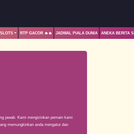
ASLOTS
RTP GACOR 🔥🔥
JADWAL PIALA DUNIA
ANEKA BERITA 
ung jawab. Kami mengizinkan pemain kami
 yang memungkinkan anda mengatur dan